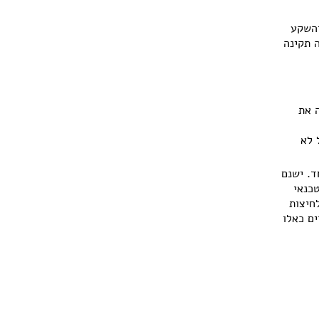
והשקע
 תקינה
ה את
 לא
ד. ישנם
תן להזמין טכנאי
ם וכולל לחיצות
 חדר בלבד מחירים כאלו