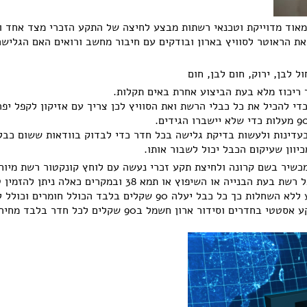
מאוד מדוייקת וטכנאי רשתות מבצע לחיצה של התקע הזכרי מצד אחד 
את הראוטר לסוויץ בארון ובודקים עם חיבור מחשב ורואים האם הגלישה
ול לבן, ירוק, חום לבן, חום
 ריכוז מלא בעת הביצוע אחרת באים תקלות.
כדי להכיל את כל כבלי הרשת ואת הסוויץ לכן צריך עם אזיקון לקפל יפ
עדינות ולעשות בדיקת גלישה בכל חדר כדי לבדוק בוודאות ששום כבל
וון שעיקום הכבל יכול לשבור אותו.
כשיר בשם קרונה ולחיצת תקע זכרי נעשה עם לוחץ קונקטור רשת מיוח
מקרים שבהם הקבלן כבר משחיל כבל רשת בעת הבנייה או השיפוץ או תמא 38 ובמקרים כאלה ני
רשתות מוסמך לביצוע רק תקע ושקע ללא השחלות כך כל כבל יעלה 90 שקלים בלבד הכולל חומרי
של שקע נקבי ותקע זכרי וסגירת שקע אסטטי בחדרים וסידור ארון חשמל ב90 שקלים לכל