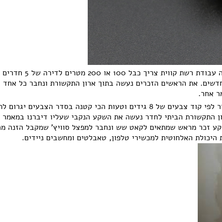
אבל טכנאי רשתות מוסמך אשר עושה עבודת רשת קווי
דשים. את הראשים הזכרים נעשה בתוך ארון התקשורת ונחבר כל אחד 
ר אחר.
כמו השקע הנקבי התקע הזכרי מסודר לפי קוד צבעים של 8 גידים וטעות הכי קטנה בסדר הצבעים יג
ון התקשורת הביתי לחדר נעשה את השקע הנקבי שעליו דיברנו במאמר
קע זכר מראש שמתאים לקאט שש ונחבר למפצל סוויץ' שמקבל הזנה מ
היכולת האלחוטית למכשירי טלפון, טאבלטים ומחשבים ניידים.