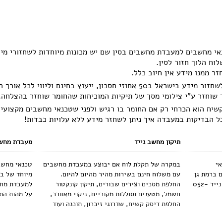
וח הלוך חזור לסין.
ר ממנו מידע אין חיוב כלל.
המחירים בסין הם זולים מהמחירים לשחזור מידע בישראל ב50 אחוזי חסכון, ייעוץ בחינם וליווי לכ
שוחזר ע"י צילומי מסך של תיקיות המוכיחות שהחומר שוחזר בהצלחה.
קשיח הוא הכרחי רק אם החומר בו רגיש ולפני שטכנאי מחשבים מקצועי
ל הבדיקות במעבדה איך ניתן לשחזר מידע ללא עלויות כבדות!
תיקון מחשב נייד
מעבדת מחשב
י
במקרה של תקלת לוח אם יבוצע במעבדת מחשבים
טכנאי מחשב
 ברמת גן
עם משלוח חינם בשירות מהיר מהיום להיום.
מיוחד של ב
פעיל גם בערים גבעתיים, תל אביב יפו נייד 052-
החלפת מסכים וצירים שבורים, תיקון קונקטור
למעבדת מחש
חשמל, מטענים וסוללות מקוריים, ניקוי מאוורר,
על מהות התקלה 
החלפת דיסק קשיח, שדרוגי זיכרון, תוכנה ועוד