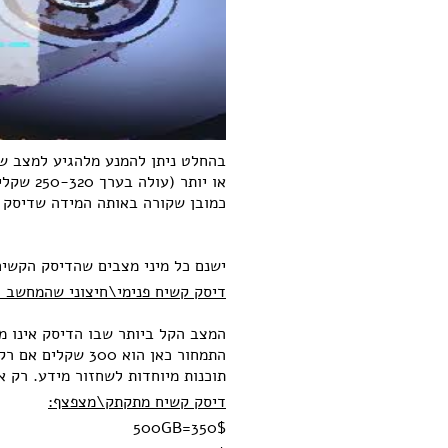
או יותר (עולה בערך 250-320 שקלים) ומגבים את כל היקר לכם.
כמובן שקורה באותה המידה שדיסק ק
ישנם כל מיני מצבים שהדיסק הקשיח
דיסק קשיח פנימי\חיצוני שהמחשב ל
המצב הקל ביותר שבו הדיסק אינו מש
תוכנות מיוחדות לשחזור מידע. רק 
דיסק קשיח מתקתק\מצפצף:
500GB=350$