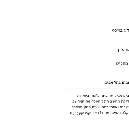
הדיסק הקשיח שלכם יישלח ע"י טכנאי מחשבים למעבדת מחשבים בסין שם יש מכונות מיוחדות לשחזורי מידע ב90%
ל אורך התהליך.
 מחליט
ים בתל אביב
ים מגיע עד בית הלקוח בשירות
דיקת מחשב חינם ואוסף את המחשב
בים ואחרי כמה שעות תנתן תשובה
והצעת מחיר! נייד 0523994242